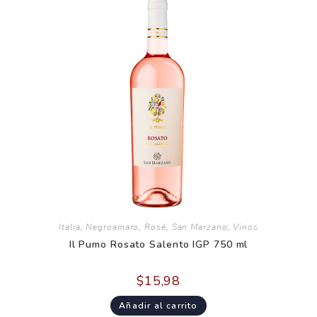
Italia
,
Negroamaro
,
Rosé
,
San Marzano
,
Vinos
Il Pumo Rosato Salento IGP 750 ml
$
15,98
Añadir al carrito