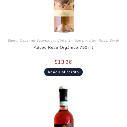
Blend
,
Cabernet Sauvignon
,
Chile
,
Emiliana
,
Merlot
,
Rosé
,
Syrah
Adobe Rosé Orgánico 750 ml
$
13,96
Añadir al carrito