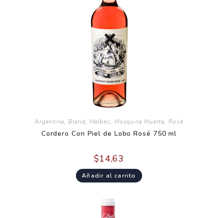
Argentina
,
Blend
,
Malbec
,
Mosquita Muerta
,
Rosé
Cordero Con Piel de Lobo Rosé 750 ml
$
14,63
Añadir al carrito