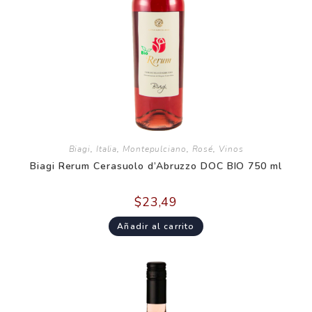
Biagi
,
Italia
,
Montepulciano
,
Rosé
,
Vinos
Biagi Rerum Cerasuolo d’Abruzzo DOC BIO 750 ml
$
23,49
Añadir al carrito