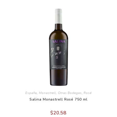
España
,
Monastrell
,
Otras Bodegas
,
Rosé
Salina Monastrell Rosé 750 ml
$
20,58