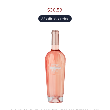
$
30,59
Añadir al carrito