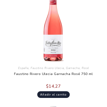
España
,
Faustino Rivero Ulecia
,
Garnacha
,
Rosé
Faustino Rivero Ulecia Garnacha Rosé 750 ml
$
14,27
Añadir al carrito