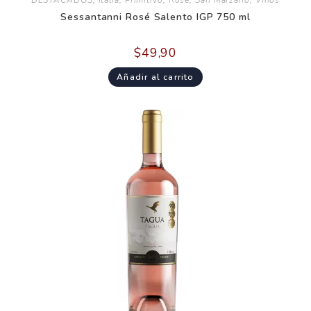
DESTACADOS
,
Italia
,
Primitivo
,
Rosé
,
San Marzano
,
Vinos
Sessantanni Rosé Salento IGP 750 ml
$
49,90
Añadir al carrito