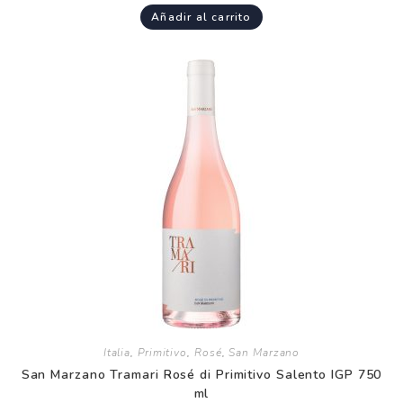
Añadir al carrito
Italia
,
Primitivo
,
Rosé
,
San Marzano
San Marzano Tramari Rosé di Primitivo Salento IGP 750
ml