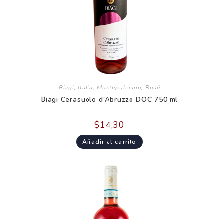
Biagi
,
Italia
,
Montepulciano
,
Rosé
Biagi Cerasuolo d’Abruzzo DOC 750 ml
$
14,30
Añadir al carrito