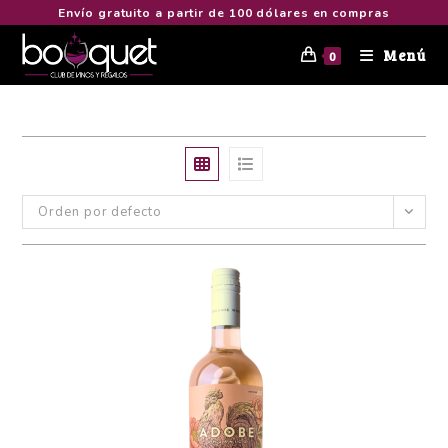
Envío gratuito a partir de 100 dólares en compras
Menú
0
Orden por defecto