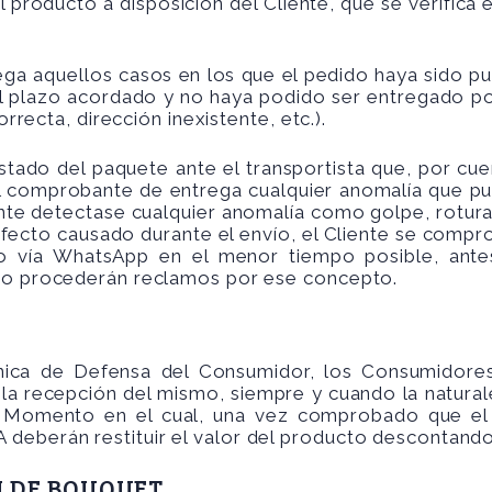
producto a disposición del Cliente, que se verifica e
ga aquellos casos en los que el pedido haya sido pue
 plazo acordado y no haya podido ser entregado por 
orrecta, dirección inexistente, etc.).
stado del paquete ante el transportista que, por cu
el comprobante de entrega cualquier anomalía que pu
ente detectase cualquier anomalía como golpe, rotura
rfecto causado durante el envío, el Cliente se com
o vía WhatsApp en el menor tiempo posible, antes
 no procederán reclamos por ese concepto.
nica de Defensa del Consumidor, los Consumidores
 la recepción del mismo, siempre y cuando la natural
ó. Momento en el cual, una vez comprobado que el
deberán restituir el valor del producto descontando
N DE BOUQUET