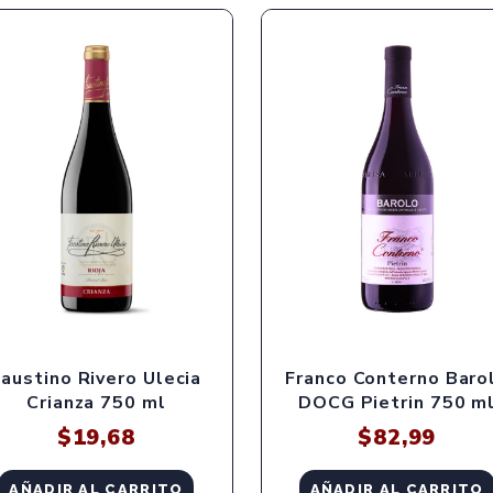
Faustino Rivero Ulecia
Franco Conterno Baro
Crianza 750 ml
DOCG Pietrin 750 m
$
19,68
$
82,99
AÑADIR AL CARRITO
AÑADIR AL CARRITO