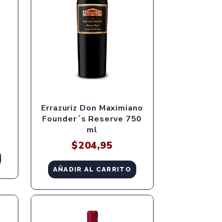
Errazuriz Don Maximiano
Founder´s Reserve 750
ml
$
204,95
AÑADIR AL CARRITO