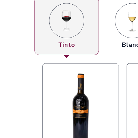
Tinto
Blan