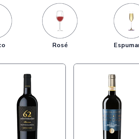
co
Rosé
Espuma