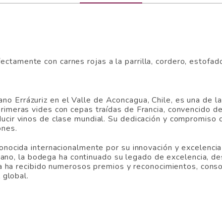
ectamente con carnes rojas a la parrilla, cordero, estofa
no Errázuriz en el Valle de Aconcagua, Chile, es una de l
primeras vides con cepas traídas de Francia, convencido d
ducir vinos de clase mundial. Su dedicación y compromiso 
ones.
conocida internacionalmente por su innovación y excelencia e
no, la bodega ha continuado su legado de excelencia, de
 viña ha recibido numerosos premios y reconocimientos, con
l global.