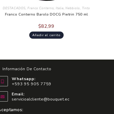
DESTACADOS
,
Franco Conterno
,
Italia
,
Nebbiolo
,
Tinto
Franco Conterno Barolo DOCG Pietrin 750 ml
$
82,99
Añadir al carrito
Información De Contacto
Whatsapp:
+593 95 905 7759
Email:
servicioalcliente@bouquet.ec
Aceptamos: