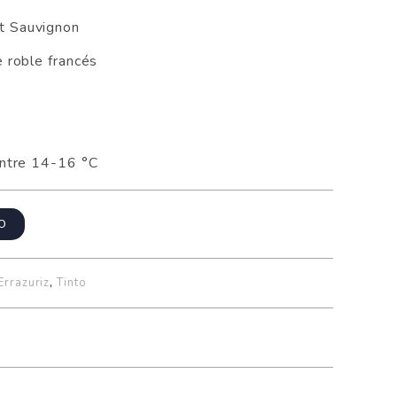
t Sauvignon
e roble francés
entre 14-16 °C
TO
Errazuriz
,
Tinto