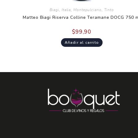
Biagi
,
Italia
,
Montepulciano
,
Tinto
Matteo Biagi Riserva Colline Teramane DOCG 750 
$
99,90
Añadir al carrito