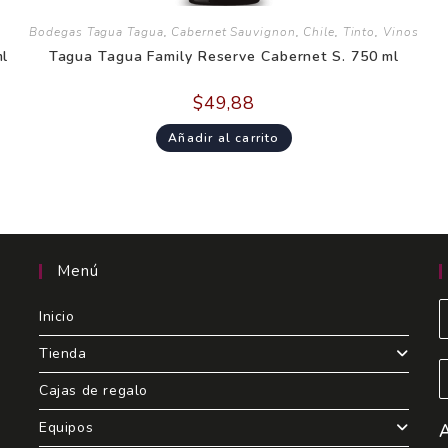
Bodegas Tagua Tagua
,
Cabernet Sauvignon
,
Chile
,
Tinto
,
Vinos
ml
Tagua Tagua Family Reserve Cabernet S. 750 ml
$
49,88
Añadir al carrito
Menú
Inicio
Tienda
Cajas de regalo
Equipos