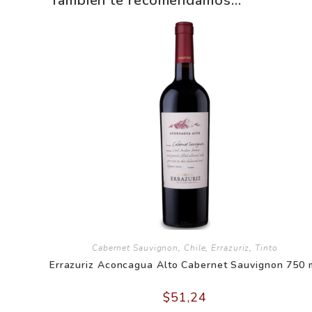
También te recomendamos…
Cabernet Sauvignon
,
Chile
,
Errazuriz
,
Tinto
Errazuriz Aconcagua Alto Cabernet Sauvignon 750 
$
51,24