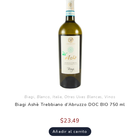
Biagi
,
Blanco
,
Italia
,
Otras Uvas Blancas
,
Vinos
Biagi Ashè Trebbiano d’Abruzzo DOC BIO 750 ml
$
23,49
Añadir al carrito