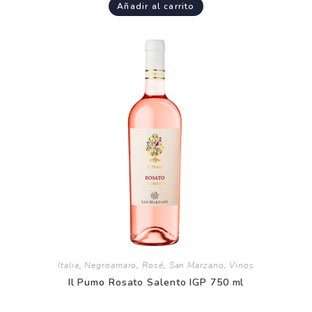
Añadir al carrito
Italia
,
Negroamaro
,
Rosé
,
San Marzano
,
Vinos
Il Pumo Rosato Salento IGP 750 ml