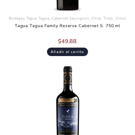
Bodegas Tagua Tagua
,
Cabernet Sauvignon
,
Chile
,
Tinto
,
Vinos
Tagua Tagua Family Reserve Cabernet S. 750 ml
$
49,88
Añadir al carrito