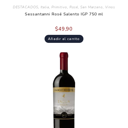
DESTACADOS
,
Italia
,
Primitivo
,
Rosé
,
San Marzano
,
Vinos
Sessantanni Rosé Salento IGP 750 ml
$
49,90
Añadir al carrito