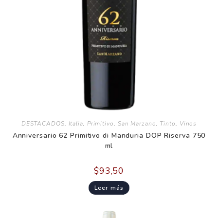
DESTACADOS
,
Italia
,
Primitivo
,
San Marzano
,
Tinto
,
Vinos
Anniversario 62 Primitivo di Manduria DOP Riserva 750
ml
$
93,50
Leer más