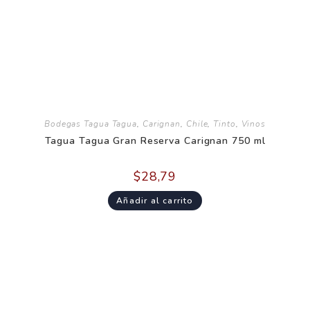
Bodegas Tagua Tagua
,
Carignan
,
Chile
,
Tinto
,
Vinos
Tagua Tagua Gran Reserva Carignan 750 ml
$
28,79
Añadir al carrito