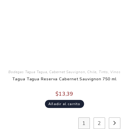
Bodegas Tagua Tagua
,
Cabernet Sauvignon
,
Chile
,
Tinto
,
Vinos
Tagua Tagua Reserva Cabernet Sauvignon 750 ml
$
13,39
Añadir al carrito
1
2