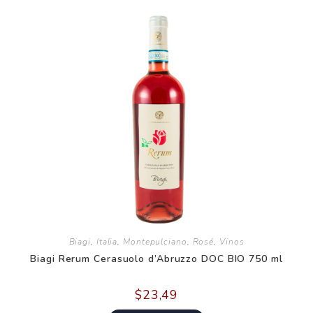
Biagi
,
Italia
,
Montepulciano
,
Rosé
,
Vinos
Biagi Rerum Cerasuolo d’Abruzzo DOC BIO 750 ml
$
23,49