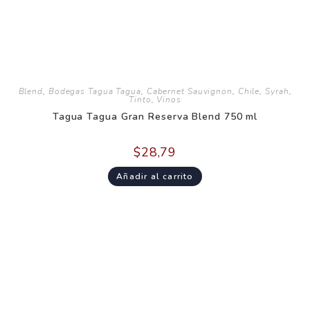
Blend
,
Bodegas Tagua Tagua
,
Cabernet Sauvignon
,
Chile
,
Syrah
,
Tinto
,
Vinos
Tagua Tagua Gran Reserva Blend 750 ml
$
28,79
Añadir al carrito