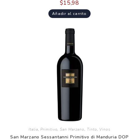
$
15,98
Añadir al carrito
Italia
,
Primitivo
,
San Marzano
,
Tinto
,
Vinos
San Marzano Sessantanni Primitivo di Manduria DOP