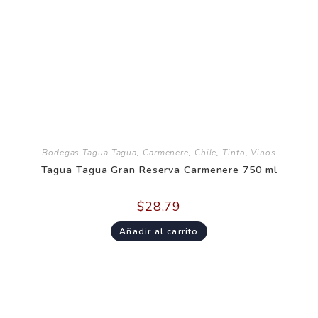
Bodegas Tagua Tagua
,
Carmenere
,
Chile
,
Tinto
,
Vinos
Tagua Tagua Gran Reserva Carmenere 750 ml
$
28,79
Añadir al carrito