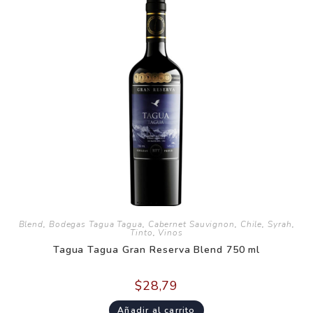
Blend
,
Bodegas Tagua Tagua
,
Cabernet Sauvignon
,
Chile
,
Syrah
,
Tinto
,
Vinos
Tagua Tagua Gran Reserva Blend 750 ml
$
28,79
Añadir al carrito