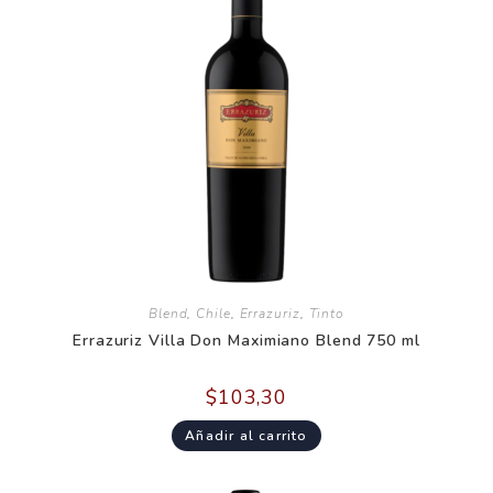
Blend
,
Chile
,
Errazuriz
,
Tinto
Errazuriz Villa Don Maximiano Blend 750 ml
$
103,30
Añadir al carrito