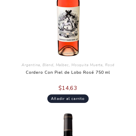
Argentina
,
Blend
,
Malbec
,
Mosquita Muerta
,
Rosé
Cordero Con Piel de Lobo Rosé 750 ml
$
14,63
Añadir al carrito