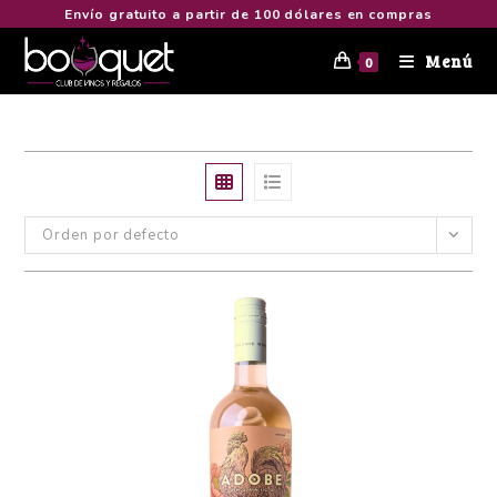
Envío gratuito a partir de 100 dólares en compras
Menú
0
Orden por defecto