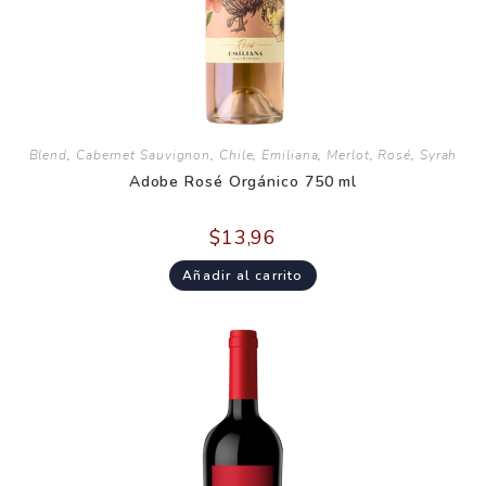
Blend
,
Cabernet Sauvignon
,
Chile
,
Emiliana
,
Merlot
,
Rosé
,
Syrah
Adobe Rosé Orgánico 750 ml
$
13,96
Añadir al carrito