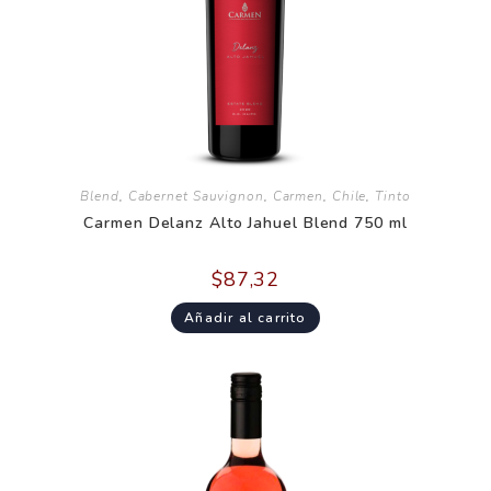
Blend
,
Cabernet Sauvignon
,
Carmen
,
Chile
,
Tinto
Carmen Delanz Alto Jahuel Blend 750 ml
$
87,32
Añadir al carrito