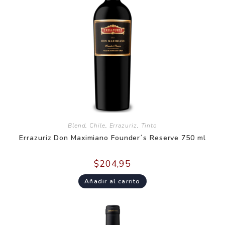
Blend
,
Chile
,
Errazuriz
,
Tinto
Errazuriz Don Maximiano Founder´s Reserve 750 ml
$
204,95
Añadir al carrito