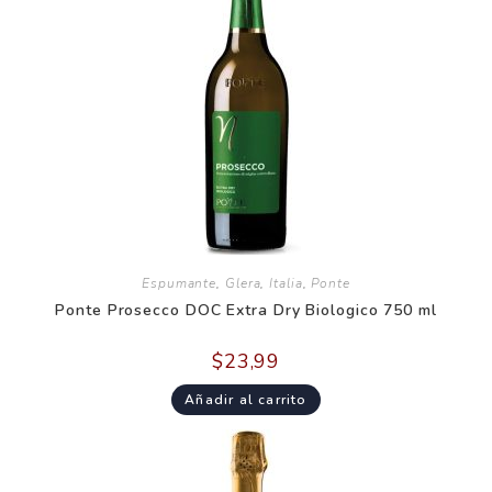
Espumante
,
Glera
,
Italia
,
Ponte
Ponte Prosecco DOC Extra Dry Biologico 750 ml
$
23,99
Añadir al carrito