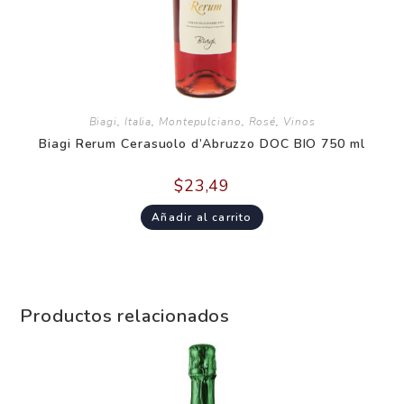
Biagi
,
Italia
,
Montepulciano
,
Rosé
,
Vinos
Biagi Rerum Cerasuolo d’Abruzzo DOC BIO 750 ml
$
23,49
Añadir al carrito
Productos relacionados