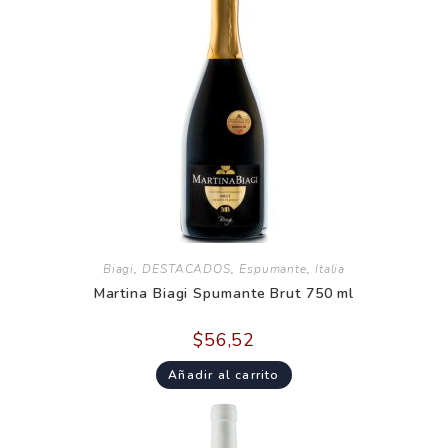
Biagi
,
DESTACADOS
,
Espumante
,
Italia
Martina Biagi Spumante Brut 750 ml
$
56,52
Añadir al carrito