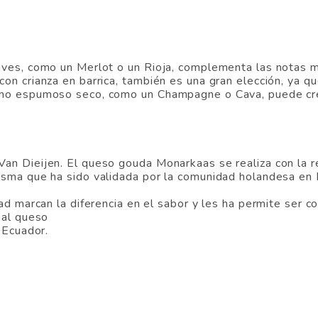
aves, como un Merlot o un Rioja, complementa las notas m
on crianza en barrica, también es una gran elección, ya q
ino espumoso seco, como un Champagne o Cava, puede crea
an Dieijen. El queso gouda Monarkaas se realiza con la r
isma que ha sido validada por la comunidad holandesa e
dad marcan la diferencia en el sabor y les ha permite se
 al queso
 Ecuador.