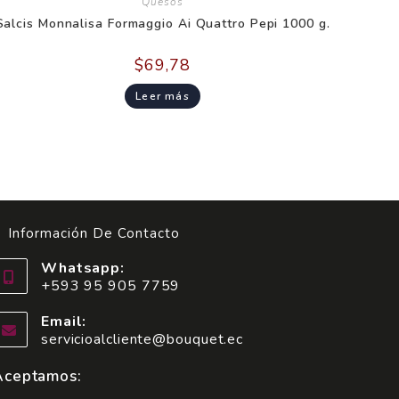
Quesos
Salcis Monnalisa Formaggio Ai Quattro Pepi 1000 g.
$
69,78
Leer más
Información De Contacto
Whatsapp:
+593 95 905 7759
Email:
servicioalcliente@bouquet.ec
Aceptamos: