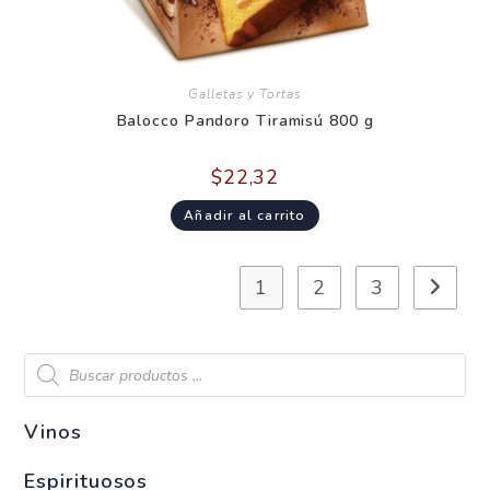
Galletas y Tortas
Balocco Pandoro Tiramisú 800 g
$
22,32
Añadir al carrito
1
2
3
Vinos
Espirituosos