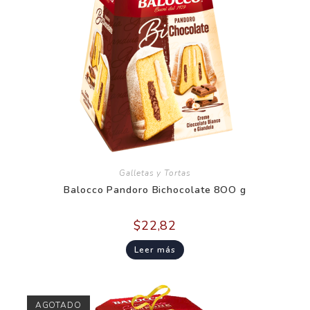
Galletas y Tortas
Balocco Pandoro Bichocolate 8OO g
$
22,82
Leer más
AGOTADO