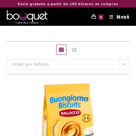
Envío gratuito a partir de 100 dólares en compras
Menú
0
Orden por defecto