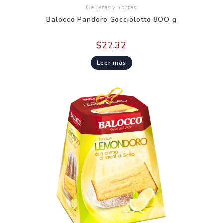
Galletas y Tortas
Balocco Pandoro Gocciolotto 8OO g
$
22,32
Leer más