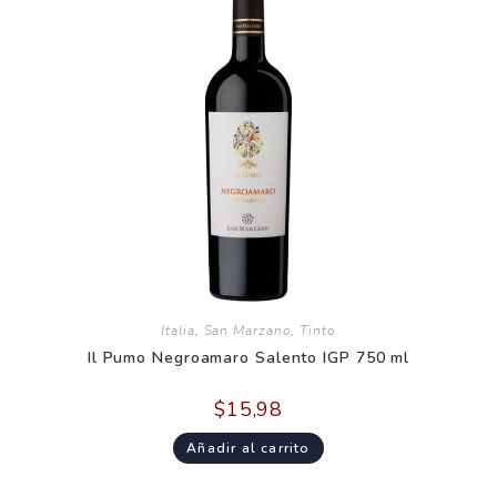
Italia
,
San Marzano
,
Tinto
Il Pumo Negroamaro Salento IGP 750 ml
$
15,98
Añadir al carrito