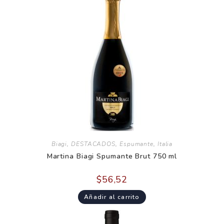
Biagi
,
DESTACADOS
,
Espumante
,
Italia
Martina Biagi Spumante Brut 750 ml
$
56,52
Añadir al carrito