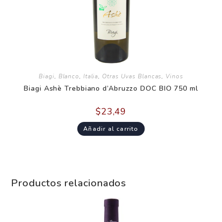
Biagi
,
Blanco
,
Italia
,
Otras Uvas Blancas
,
Vinos
Biagi Ashè Trebbiano d’Abruzzo DOC BIO 750 ml
$
23,49
Añadir al carrito
Productos relacionados