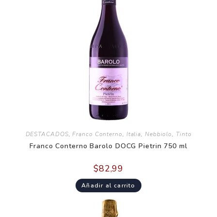
DESTACADOS
,
Franco Conterno
,
Italia
,
Nebbiolo
,
Tinto
Franco Conterno Barolo DOCG Pietrin 750 ml
$
82,99
Añadir al carrito